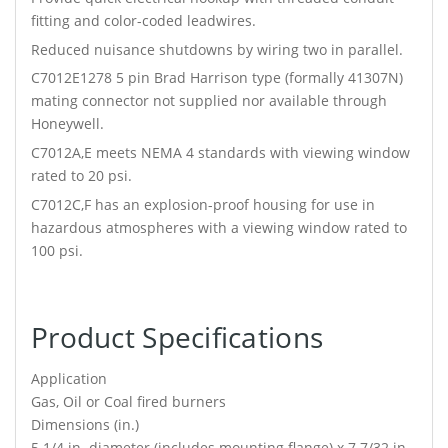
fitting and color-coded leadwires.
Reduced nuisance shutdowns by wiring two in parallel.
C7012E1278 5 pin Brad Harrison type (formally 41307N)
mating connector not supplied nor available through
Honeywell.
C7012A,E meets NEMA 4 standards with viewing window
rated to 20 psi.
C7012C,F has an explosion-proof housing for use in
hazardous atmospheres with a viewing window rated to
100 psi.
Product Specifications
Application
Gas, Oil or Coal fired burners
Dimensions (in.)
5 1/4 in. diameter (includes mounting flange) x 7 7/32 in.