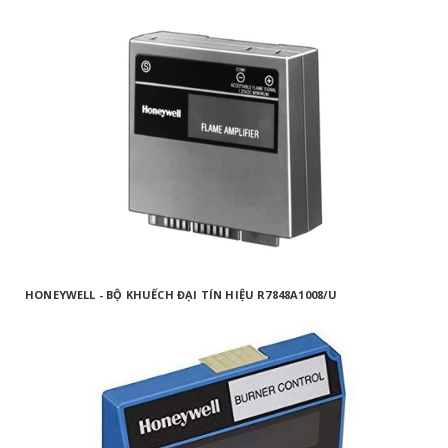
HONEYWELL - BỘ KHUẾCH ĐẠI TÍN HIỆU R7848A1008/U