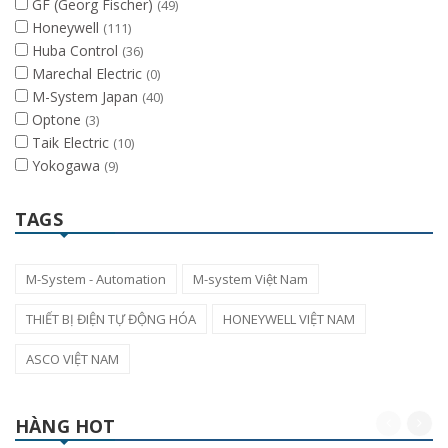
GF (Georg Fischer)
(49)
Honeywell
(111)
Huba Control
(36)
Marechal Electric
(0)
M-System Japan
(40)
Optone
(3)
Taik Electric
(10)
Yokogawa
(9)
TAGS
M-System - Automation
M-system Việt Nam
THIẾT BỊ ĐIỆN TỰ ĐỘNG HÓA
HONEYWELL VIỆT NAM
ASCO VIỆT NAM
HÀNG HOT