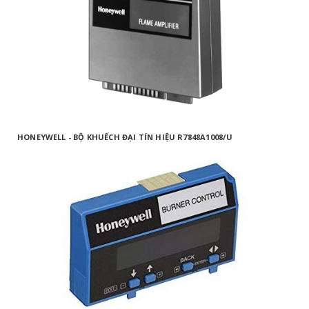
HONEYWELL - BỘ KHUẾCH ĐẠI TÍN HIỆU R7848A1008/U