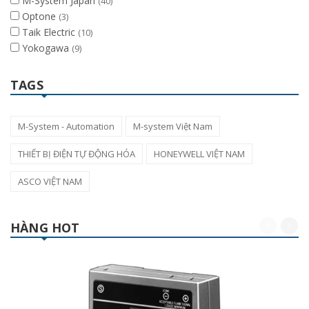
M-System Japan
(40)
Optone
(3)
Taik Electric
(10)
Yokogawa
(9)
TAGS
M-System - Automation
M-system Việt Nam
THIẾT BỊ ĐIỆN TỰ ĐỘNG HÓA
HONEYWELL VIỆT NAM
ASCO VIỆT NAM
HÀNG HOT