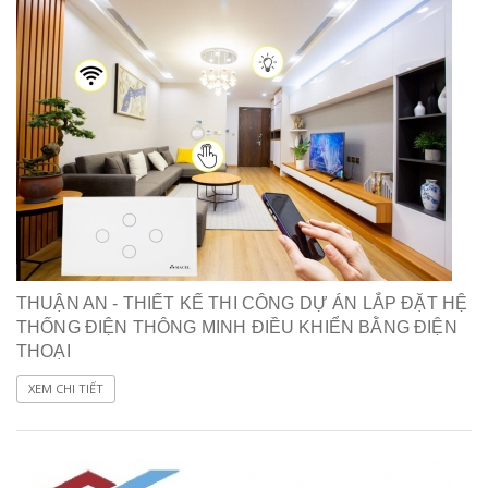
THUẬN AN - THIẾT KẾ THI CÔNG DỰ ÁN LẮP ĐẶT HỆ
THỐNG ĐIỆN THÔNG MINH ĐIỀU KHIỂN BẰNG ĐIỆN
THOẠI
XEM CHI TIẾT