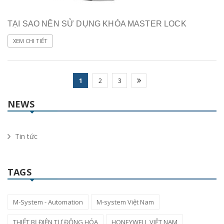
TẠI SAO NÊN SỬ DỤNG KHÓA MASTER LOCK
XEM CHI TIẾT
1
2
3
NEWS
Tin tức
TAGS
M-System - Automation
M-system Việt Nam
THIẾT BỊ ĐIỆN TỰ ĐỘNG HÓA
HONEYWELL VIỆT NAM