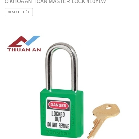
Ổ KHÓA AN TOÀN MASTER LOCK 410YLW
XEM CHI TIẾT