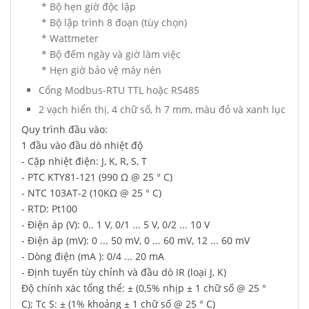
* Bộ hẹn giờ độc lập
* Bộ lập trình 8 đoạn (tùy chọn)
* Wattmeter
* Bộ đếm ngày và giờ làm việc
* Hẹn giờ bảo vệ máy nén
Cổng Modbus-RTU TTL hoặc RS485
2 vạch hiển thị, 4 chữ số, h 7 mm, màu đỏ và xanh lục
Quy trình đầu vào:
1 đầu vào đầu dò nhiệt độ
- Cặp nhiệt điện: J, K, R, S, T
- PTC KTY81-121 (990 Ω @ 25 ° C)
- NTC 103AT-2 (10KΩ @ 25 ° C)
- RTD: Pt100
- Điện áp (V): 0.. 1 V, 0/1 ... 5 V, 0/2 ... 10 V
- Điện áp (mV): 0 ... 50 mV, 0 ... 60 mV, 12 ... 60 mV
- Dòng điện (mA ): 0/4 ... 20 mA
- Định tuyến tùy chỉnh và đầu dò IR (loại J, K)
Độ chính xác tổng thể: ± (0,5% nhịp ± 1 chữ số @ 25 °
C); Tc S: ± (1% khoảng ± 1 chữ số @ 25 ° C)