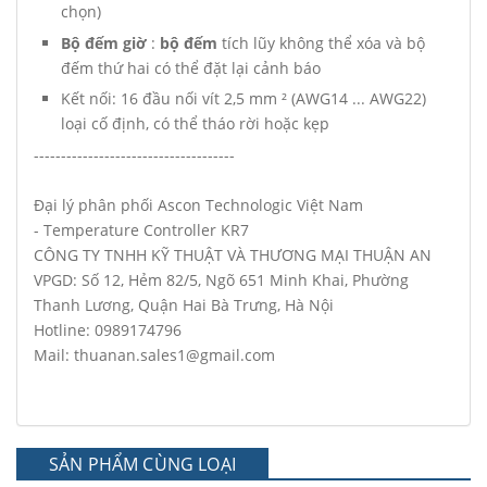
chọn)
Bộ đếm giờ
:
bộ đếm
tích lũy không thể xóa và bộ
đếm thứ hai có thể đặt lại cảnh báo
Kết nối: 16 đầu nối vít 2,5 mm ² (AWG14 ... AWG22)
loại cố định, có thể tháo rời hoặc kẹp
-------------------------------------
Đại lý phân phối Ascon Technologic Việt Nam
- Temperature Controller KR7
CÔNG TY TNHH KỸ THUẬT VÀ THƯƠNG MẠI THUẬN AN
VPGD: Số 12, Hẻm 82/5, Ngõ 651 Minh Khai, Phường
Thanh Lương, Quận Hai Bà Trưng, Hà Nội
Hotline: 0989174796
Mail: thuanan.sales1@gmail.com
SẢN PHẨM CÙNG LOẠI