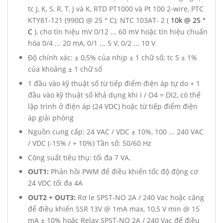
tc J, K, S, R, T, J và K, RTD PT1000 và Pt 100 2-wire, PTC
KTY81-121 (990Ω @ 25 ° C); NTC 103AT- 2 (
10k @ 25 °
C
), cho tín hiệu mV 0/12 ... 60 mV hoặc tín hiệu chuẩn
hóa 0/4 ... 20 mA, 0/1 ... 5 V, 0/2 ... 10 V
Độ chính xác: ± 0,5% của nhịp ± 1 chữ số; tc S ± 1%
của khoảng ± 1 chữ số
1 đầu vào kỹ thuật số từ tiếp điểm điện áp tự do + 1
đầu vào kỹ thuật số khả dụng khi I / O4 = DI2, có thể
lập trình ở điện áp (24 VDC) hoặc từ tiếp điểm điện
áp giải phóng
Nguồn cung cấp: 24 VAC / VDC ± 10%, 100 ... 240 VAC
/ VDC (-15% / + 10%) Tần số: 50/60 Hz
Công suất tiêu thụ: tối đa 7 VA.
OUT1:
Phản hồi PWM để điều khiển tốc độ động cơ
24 VDC tối đa 4A
OUT2 + OUT3:
Rơ le SPST-NO 2A / 240 Vac hoặc căng
để điều khiển SSR 13V @ 1mA max, 10,5 V min @ 15
mA ± 10% hoặc Relay SPST-NO 2A / 240 Vac để điều