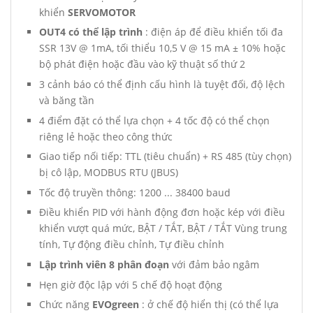
khiển
SERVOMOTOR
OUT4 có thể lập trình
: điện áp để điều khiển tối đa
SSR 13V @ 1mA, tối thiểu 10,5 V @ 15 mA ± 10% hoặc
bộ phát điện hoặc đầu vào kỹ thuật số thứ 2
3 cảnh báo có thể định cấu hình là tuyệt đối, độ lệch
và băng tần
4 điểm đặt có thể lựa chọn + 4 tốc độ có thể chọn
riêng lẻ hoặc theo công thức
Giao tiếp nối tiếp: TTL (tiêu chuẩn) + RS 485 (tùy chọn)
bị cô lập, MODBUS RTU (JBUS)
Tốc độ truyền thông: 1200 ... 38400 baud
Điều khiển PID với hành động đơn hoặc kép với điều
khiển vượt quá mức, BẬT / TẮT, BẬT / TẮT Vùng trung
tính, Tự động điều chỉnh, Tự điều chỉnh
Lập trình viên 8 phân đoạn
với đảm bảo ngâm
Hẹn giờ độc lập với 5 chế độ hoạt động
Chức năng
EVOgreen
: ở chế độ hiển thị (có thể lựa