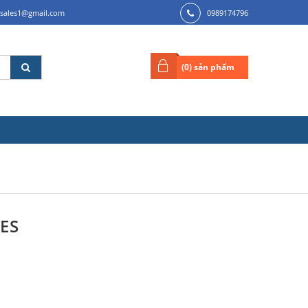
.sales1@gmail.com
0989174796
(
0
) sản phẩm
ES